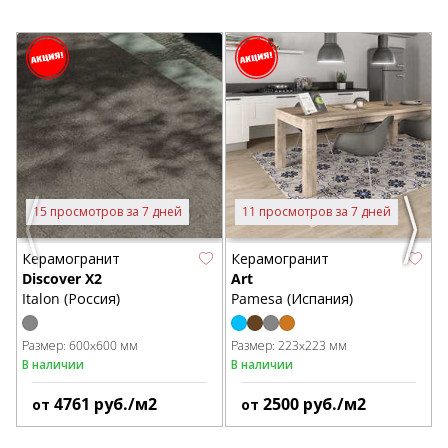
E
I
Р
В
15 просмотров за 7 дней
11 просмотров за 7 дней
Previous
Next
Керамогранит
Керамогранит
Discover X2
Art
Italon (Россия)
Pamesa (Испания)
Размер:
600x600 мм
Размер:
223x223 мм
В наличии
В наличии
4761
руб./м2
2500
руб./м2
от
от