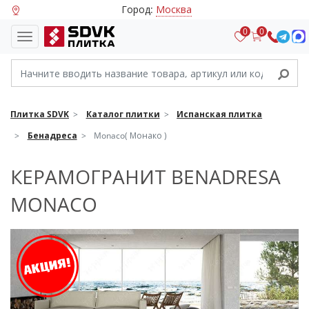
Город:
Москва
0
0
Плитка SDVK
Каталог плитки
Испанская плитка
Бенадреса
Monaco( Монако )
КЕРАМОГРАНИТ BENADRESA
MONACO