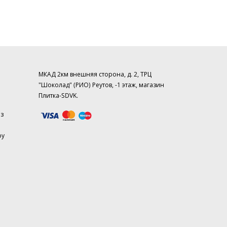
МКАД 2км внешняя сторона, д. 2, ТРЦ
"Шоколад" (РИО) Реутов, -1 этаж, магазин
Плитка-SDVK.
аз
ру