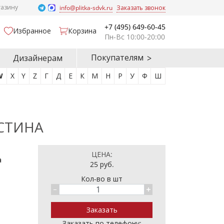
газину
info@plitka-sdvk.ru
Заказать звонок
+7 (495) 649-60-45
Избранное
Корзина
Пн-Вс 10:00-20:00
Покупателям
Дизайнерам
W
X
Y
Z
Г
Д
Е
К
М
Н
Р
У
Ф
Ш
СТИНА
ЦЕНА:
а
25
руб.
Кол-во в шт
Заказать по телефону: