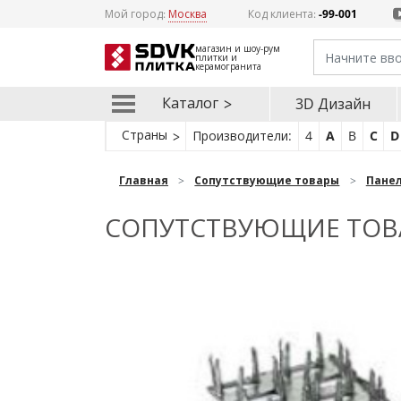
Мой город:
Москва
Код клиента:
-99-001
магазин и шоу-рум
плитки и
керамогранита
Каталог
3D Дизайн
Страны
Производители:
4
A
B
C
D
Главная
Сопутствующие товары
Пане
СОПУТСТВУЮЩИЕ ТОВА