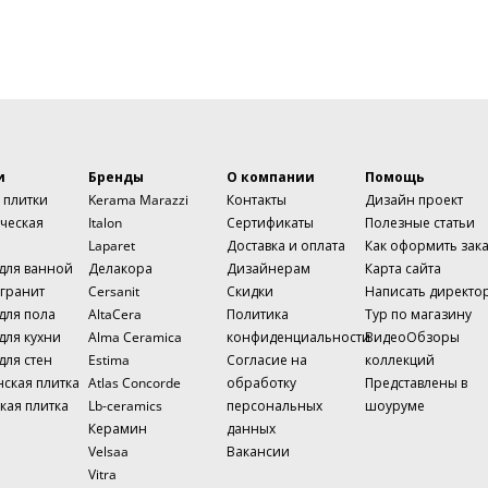
и
Бренды
О компании
Помощь
 плитки
Kerama Marazzi
Контакты
Дизайн проект
ческая
Italon
Сертификаты
Полезные статьи
Laparet
Доставка и оплата
Как оформить зак
 для ванной
Делакора
Дизайнерам
Карта сайта
гранит
Cersanit
Скидки
Написать директо
для пола
AltaCera
Политика
Тур по магазину
для кухни
Alma Ceramica
конфиденциальности
ВидеоОбзоры
для стен
Estima
Согласие на
коллекций
нская плитка
Atlas Concorde
обработку
Представлены в
кая плитка
Lb-ceramics
персональных
шоуруме
Керамин
данных
Velsaa
Вакансии
Vitra