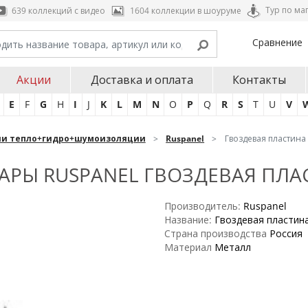
Тур по ма
639 коллекций с видео
1604 коллекции в шоуруме
Сравнение
Акции
Доставка и оплата
Контакты
E
F
G
H
I
J
K
L
M
N
O
P
Q
R
S
T
U
V
ли тепло+гидро+шумоизоляции
Ruspanel
Гвоздевая пластина
РЫ RUSPANEL ГВОЗДЕВАЯ ПЛА
Производитель:
Ruspanel
Название:
Гвоздевая пластин
Страна производства
Россия
Материал
Металл