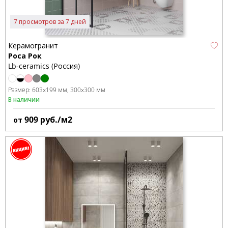
7 просмотров за 7 дней
Керамогранит
Роса Рок
Lb-ceramics (Россия)
Размер:
603x199 мм
300x300 мм
В наличии
909
руб./м2
от