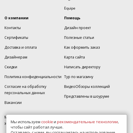
Equipe
О компании
Помощь
Контакты
Дизайн проект
Сертификаты
Полезные статьи
Доставка и оплата
Как оформить заказ
Дизайнерам
Карта сайта
Скидки
Написать директору
Политика конфиденциальности
Тур по магазину
Согласие на обработку
ВидеоОбзоры коллекций
персональных данных
Представлены в шоуруме
Вакансии
МКАД 2км внешняя сторона, д. 2, ТРЦ "Шоколад" (РИО) Реутов, -1
Мы используем
cookie
и
рекомендательные технологии
,
этаж, магазин Плитка-SDVK.
чтобы сайт работал лучше.
Оставаясь с нами, вы соглашаетесь на использование